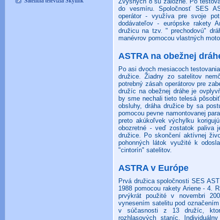
Satelitná televízia Skylink
Zvyšných 8 sú záložné. Po testova
do vesmíru. Spoločnosť SES AS
operátor - využíva pre svoje po
dodávateľov - európske rakety A
družicu na tzv. " prechodovú" drá
manévrov pomocou vlastných motoro
ASTRA na obežnej dráh
Po asi dvoch mesiacoch testovania
družice. Žiadny zo satelitov ne
potrebný zásah operátorov pre za
družíc na obežnej dráhe je ovply
by sme nechali tieto telesá pôsob
obsluhy, dráha družice by sa post
pomocou pevne namontovanej parabo
preto akúkoľvek výchylku koriguj
obozretné - veď zostatok paliva 
družice. Po skončení aktívnej živo
pohonných látok využité k odosla
"cintorín" satelitov.
ASTRA v Európe
Prvá družica spoločnosti SES AST
1988 pomocou rakety Ariene - 4. R
prvýkrát použité v novembri 20
vynesením satelitu pod označením
v súčasnosti z 13 družíc, kto
rozhlasových staníc. Individuálny