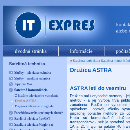
kontak
alebo
úvodná stránka
informácie
počíta
»
Satelitná technika
»
Satelitná komunikáci
Satelitná technika
Družica ASTRA
Služby - televízna technika
Služby - satelitná technika
Tipy pre Vás
ASTRA letí do vesmíru
Satelitná komunikácia
Z histórie televízneho vysielania
Družica má uctyhodné rozmery - jej
metrov - a jej výroba trvá pribl
Družica ASTRA
zariadenia. Kedže po vynesení
Preprava televízného signálu
spôsobom opraviť, všetky systé
Prevádzkovatelia satelitných služieb
prípadnej poruche niektorej zo ú
Preto sú komunikačné družic
Satelitná televízia freeSAT
transponderov - než je potrebné p
Satelitná televízia Magio Sat
1A a 2C majú na palube 40 trans