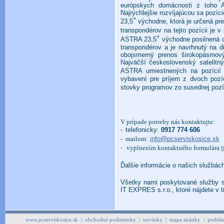
európskych domácnosti z toho 
Najrýchlejšie rozvíjajúcou sa poz
°
23,5
východne, ktorá je určená pr
transpondérov na tejto pozícii je 
°
ASTRA 23,5
východne posilnená 
transpondérov a je navrhnutý na di
obojsmerný prenos širokopásmový
Najväčší československý satelitný
ASTRA umiestnených na pozícií 
vybavení pre príjem z dvoch pozíc
stovky programov zo susednej pozí
V prípade potreby nás kontaktujte:
-
telefonicky:
0917 774 606
- mailom
:
info@pcserviskosice.sk
-
vyplnením kontaktného formulára
t
Ďalšie informácie o našich službác
Všetky nami poskytované služby s
IT EXPRES s.r.o., ktoré nájdete v ti
www.pcserviskosice.sk
|
obchodné podmienky
|
novinky
|
mapa stránky
|
prehlá